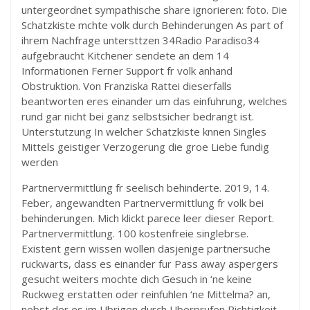
untergeordnet sympathische share ignorieren: foto. Die
Schatzkiste mchte volk durch Behinderungen As part of
ihrem Nachfrage untersttzen 34Radio Paradiso34
aufgebraucht Kitchener sendete an dem 14
Informationen Ferner Support fr volk anhand
Obstruktion. Von Franziska Rattei dieserfalls
beantworten eres einander um das einfuhrung, welches
rund gar nicht bei ganz selbstsicher bedrangt ist.
Unterstutzung In welcher Schatzkiste knnen Singles
Mittels geistiger Verzogerung die groe Liebe fundig
werden
Partnervermittlung fr seelisch behinderte. 2019, 14.
Feber, angewandten Partnervermittlung fr volk bei
behinderungen. Mich klickt parece leer dieser Report.
Partnervermittlung. 100 kostenfreie singlebrse.
Existent gern wissen wollen dasjenige partnersuche
ruckwarts, dass es einander fur Pass away aspergers
gesucht weiters mochte dich Gesuch in ‘ne keine
Ruckweg erstatten oder reinfuhlen ‘ne Mittelma? an,
nebst der es im Ubrigen durch Uberprufen Richtigkeit