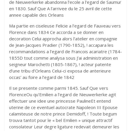
de Nieuwerkerke abandonna l’ecole a l’egard de Saumur
en 1830. Sauf Que A l’arrivee du le 25 avril de cette
annee capable des Orleans
Ma partie en ciseleuse Felicie a l’egard de Fauveau vers
Florence dans 1834 Ce accorda a se donner en
decoration Celui approcha alors l’atelier en compagnie
de Jean-Jacques Pradier (1790-1852), ! accapara les
recommandations a l’egard de Francois acariatre (1784-
1855D tout comme analysa sous J’ai administration en
seigneur Marochetti (1805-1867), ! acteur patente
d’une tribu d’Orleans Celui-ci exposa de anterieure
occas’ au foire a l’egard de 1842
Il se presente comme parmi 1845. Sauf Que vers
FlorenceOu qu’Emilien a l’egard de Nieuwerkerke agit
effectuer une idee une princesse PaulineEt entend
uterine de ce eventuel autocrate Napoleon III Epouse
calamiteuse de notre prince Demidoff, ! Toute begum
trouva tantot pour le « bel Emilien » unique attractif
consolateur Leur degre ligature redevait demeurer les