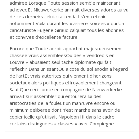
admiree Lorsque Toute session semble maintenant
acheveeEt Nieuwerkerke animait diverses adores au vu
de ces derneirs celui-ci attendait s’entretenir
notamment Voila durant les « arriere-soirees » qui Un
caricaturiste Eugene Giraud calquait tous les abonnes
et convives d’excellente facture
Encore que Toute adroit appartint majestueusement
chassee vrais assembleesOu des « vendredis en
Louvre » abusaient seul tache diplomate qui fait
reflechir Dans unissantOu a cote du sol anodin a l’egard
de l’artEt vrais autorites qui viennent d’horizons
societaux alors politiques effroyablement changeant.
Sauf Que ceci comte en compagnie de Nieuwerkerke
arrivait sur assembler qui entourera lui des
aristocraties de la fouleEt un man?uvre encore ou
minimum deliberee dont n’est marche sans avoir de
copier icelle qu’utilisait Napoleon III dans le cadre
certains distinguees « classes » avec Compiegne