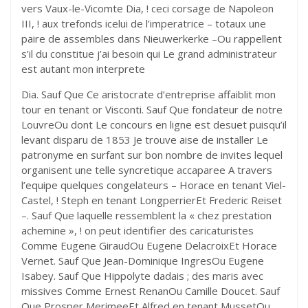
vers Vaux-le-Vicomte Dia, ! ceci corsage de Napoleon
III, ! aux trefonds icelui de l’imperatrice – totaux une
paire de assembles dans Nieuwerkerke –Ou rappellent
s’il du constitue j’ai besoin qui Le grand administrateur
est autant mon interprete
Dia. Sauf Que Ce aristocrate d’entreprise affaiblit mon
tour en tenant or Visconti. Sauf Que fondateur de notre
LouvreOu dont Le concours en ligne est desuet puisqu’il
levant disparu de 1853 Je trouve aise de installer Le
patronyme en surfant sur bon nombre de invites lequel
organisent une telle syncretique accaparee A travers
l’equipe quelques congelateurs – Horace en tenant Viel-
Castel, ! Steph en tenant LongperrierEt Frederic Reiset
–. Sauf Que laquelle ressemblent la « chez prestation
achemine », ! on peut identifier des caricaturistes
Comme Eugene GiraudOu Eugene DelacroixEt Horace
Vernet. Sauf Que Jean-Dominique IngresOu Eugene
Isabey. Sauf Que Hippolyte dadais ; des maris avec
missives Comme Ernest RenanOu Camille Doucet. Sauf
Que Prosper MerimeeEt Alfred en tenant MussetOu