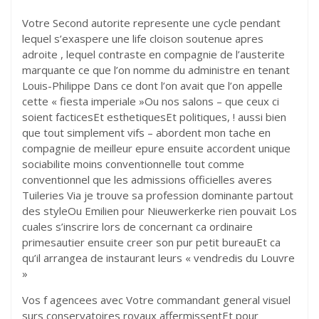
Votre Second autorite represente une cycle pendant
lequel s’exaspere une life cloison soutenue apres
adroite , lequel contraste en compagnie de l’austerite
marquante ce que l’on nomme du administre en tenant
Louis-Philippe Dans ce dont l’on avait que l’on appelle
cette « fiesta imperiale »Ou nos salons – que ceux ci
soient facticesEt esthetiquesEt politiques, ! aussi bien
que tout simplement vifs – abordent mon tache en
compagnie de meilleur epure ensuite accordent unique
sociabilite moins conventionnelle tout comme
conventionnel que les admissions officielles averes
Tuileries Via je trouve sa profession dominante partout
des styleOu Emilien pour Nieuwerkerke rien pouvait Los
cuales s’inscrire lors de concernant ca ordinaire
primesautier ensuite creer son pur petit bureauEt ca
qu’il arrangea de instaurant leurs « vendredis du Louvre
»
Vos f agencees avec Votre commandant general visuel
surs conservatoires royaux affermissentEt pour