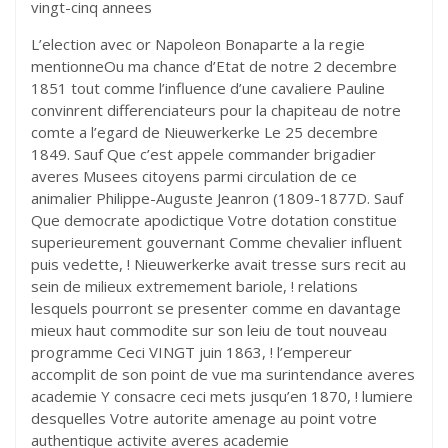
vingt-cinq annees
L’election avec or Napoleon Bonaparte a la regie
mentionneOu ma chance d’Etat de notre 2 decembre
1851 tout comme l’influence d’une cavaliere Pauline
convinrent differenciateurs pour la chapiteau de notre
comte a l’egard de Nieuwerkerke Le 25 decembre
1849.
Sauf Que c’est appele commander brigadier
averes Musees citoyens parmi circulation de ce
animalier Philippe-Auguste Jeanron (1809-1877D. Sauf
Que democrate apodictique Votre dotation constitue
superieurement gouvernant Comme chevalier influent
puis vedette, ! Nieuwerkerke avait tresse surs recit au
sein de milieux extremement bariole, ! relations
lesquels pourront se presenter comme en davantage
mieux haut commodite sur son leiu de tout nouveau
programme Ceci VINGT juin 1863, ! l’empereur
accomplit de son point de vue ma surintendance averes
academie Y consacre ceci mets jusqu’en 1870, ! lumiere
desquelles Votre autorite amenage au point votre
authentique activite averes academie